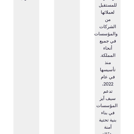
للمستقبل
لعملائها
من
الشركات
والمؤسسات
في جميع
أنحاء
المملكة.
منذ
تأسيسها
في عام
2022،
تدعم
سيف آيز
المؤسسات
في بناء
بنية تحتية
آمنة