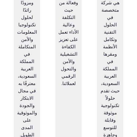
هي شركة
وفعالة من
ومزودًا
متخصصة
حيث
رائدًا
في
التكلفة
لحلول
الحلول
وعالية
تكنولوجيا
التقنية
الأداء تعمل
المعلومات
وتكامل
على تعزيز
والأمن
الأنظمة
الكفاءة
المتكاملة
ومقرها
التشغيلية
في
في
والأمن
المملكة
المملكة
والتحول
العربية
العربية
الرقمي
السعودية،
السعودية،
لعملائنا.
معترفًا به
حيث تقدم
في مجال
حلولاً
الابتكار
تكنولوجية
والجودة
موثوقة
والموثوقية
وقابلة
على
للتوسع
المدى
وجاهزة
الطويل.