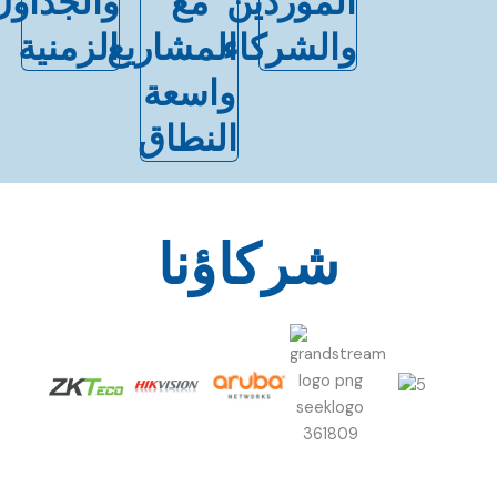
الموردين
مع
والجداول
والشركاء
المشاريع
الزمنية
واسعة
النطاق
شركاؤنا