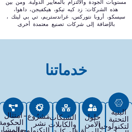
ستويات الجودة والالتزام بالمعايير الدولية. ومن بين
هذه الشركات: زد كيه تيكو، هيكفيجن، داهوا،
يسكو، أروبا نتوركس، غراندستريم، تي بي لينك ،
بالإضافة إلى شركات تصنيع معتمدة أخرى.
خدماتنا
لبنية
امتثال
مَشرُوع-
حلول
الشبكات
تحتية
الحكومة
نشر
الأمن
والكابلات
كنولوجيا
والمشاريع
التكنولوجيا
والمراقبة
الهيكلية