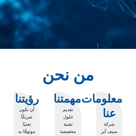
من نحن
معلومات
مهمتنا
رؤيتنا
عنا
تقديم
أن نكون
حلول
شريكًا
شركة
تقنية
تقنيًا
سيف آيز
مخصصة
موثوقًا به